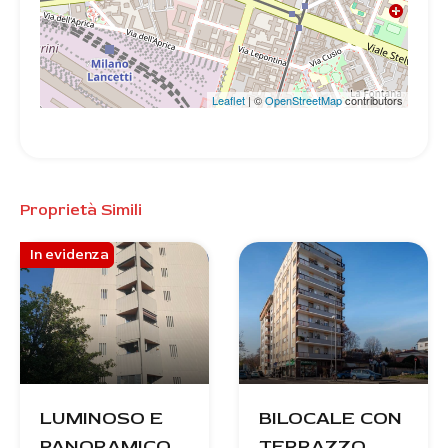
Leaflet
| ©
OpenStreetMap
contributors
Proprietà Simili
In evidenza
LUMINOSO E
BILOCALE CON
PANORAMICO
TERRAZZO