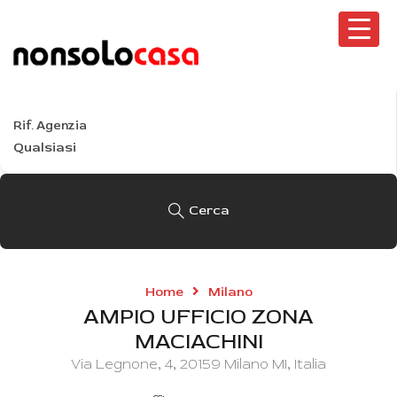
Tutte le località
Tipo
Tutti i tipi
Rif. Agenzia
Cerca
Home
Milano
AMPIO UFFICIO ZONA
MACIACHINI
Via Legnone, 4, 20159 Milano MI, Italia