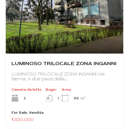
LUMINOSO TRILOCALE ZONA INGANNI
LUMINOSO TRILOCALE ZONA INGANNI Via
Berna. A due passi dalla…
Camere da letto
Bagni
Area
2
86
m²
1
For Sale, Vendita
€430.000