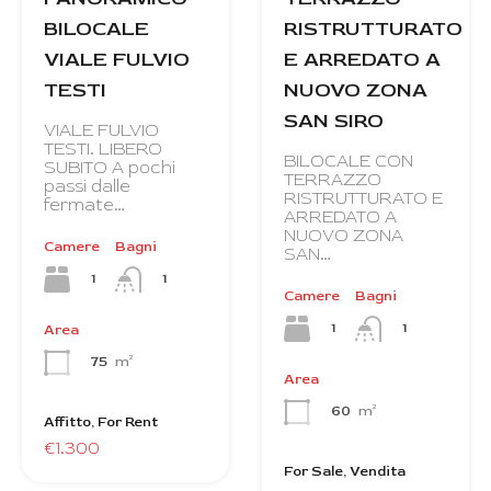
BILOCALE
RISTRUTTURATO
VIALE FULVIO
E ARREDATO A
TESTI
NUOVO ZONA
SAN SIRO
VIALE FULVIO
TESTI. LIBERO
BILOCALE CON
SUBITO A pochi
TERRAZZO
passi dalle
RISTRUTTURATO E
fermate…
ARREDATO A
NUOVO ZONA
Camere
Bagni
SAN…
1
1
Camere
Bagni
1
1
Area
75
m²
Area
60
m²
Affitto, For Rent
€1.300
For Sale, Vendita