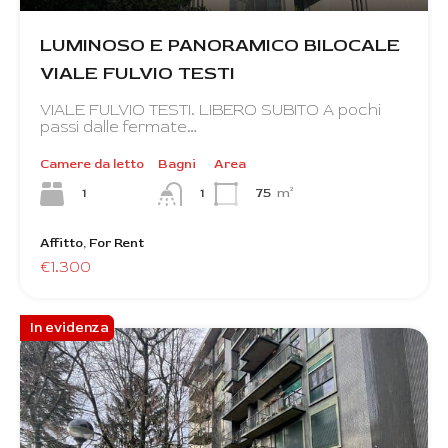
LUMINOSO E PANORAMICO BILOCALE
VIALE FULVIO TESTI
VIALE FULVIO TESTI. LIBERO SUBITO A pochi
passi dalle fermate…
Camere da letto
Bagni
Area
1
75
m²
1
Affitto, For Rent
€1.300
In evidenza