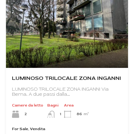
LUMINOSO TRILOCALE ZONA INGANNI
LUMINOSO TRILOCALE ZONA INGANNI Via
Berna. A due passi dalla…
Camere da letto
Bagni
Area
2
86
m²
1
For Sale, Vendita