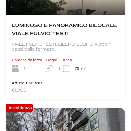
LUMINOSO E PANORAMICO BILOCALE
VIALE FULVIO TESTI
VIALE FULVIO TESTI. LIBERO SUBITO A pochi
passi dalle fermate…
Camere da letto
Bagni
Area
1
75
m²
1
Affitto, For Rent
€1.300
In evidenza