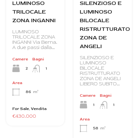
SILENZIOSO E
LUMINOSO
LUMINOSO
TRILOCALE
BILOCALE
ZONA INGANNI
RISTRUTTURATO
LUMINOSO
ZONA DE
TRILOCALE ZONA
INGANNI Via Berna.
ANGELI
A due passi dalla…
SILENZIOSO E
Camere
Bagni
LUMINOSO
BILOCALE
2
1
RISTRUTTURATO
ZONA DE ANGELI
Area
LIBERO SUBITO…
86
m²
Camere
Bagni
1
1
For Sale, Vendita
€430.000
Area
58
m²