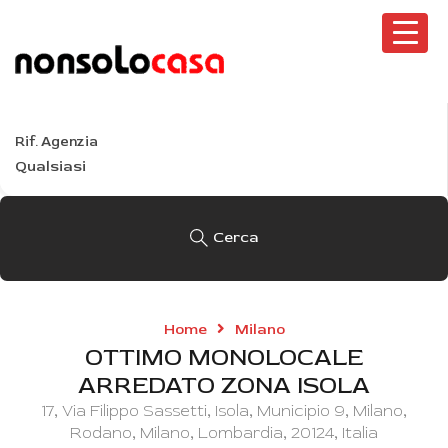
Tutte le località
Tipo
Tutti i tipi
Rif. Agenzia
Cerca
Home
Milano
OTTIMO MONOLOCALE
ARREDATO ZONA ISOLA
17, Via Filippo Sassetti, Isola, Municipio 9, Milano,
Rodano, Milano, Lombardia, 20124, Italia