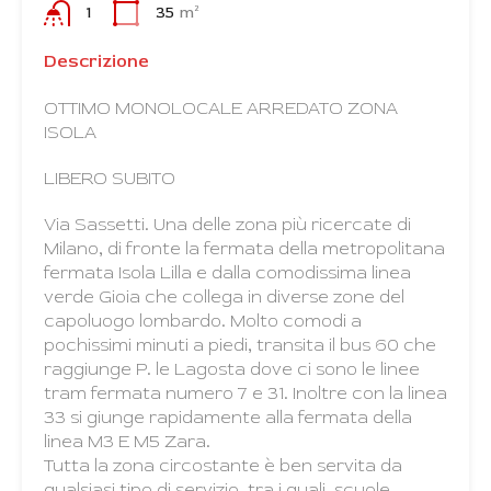
1
35
m²
Descrizione
OTTIMO MONOLOCALE ARREDATO ZONA
ISOLA
LIBERO SUBITO
Via Sassetti. Una delle zona più ricercate di
Milano, di fronte la fermata della metropolitana
fermata Isola Lilla e dalla comodissima linea
verde Gioia che collega in diverse zone del
capoluogo lombardo. Molto comodi a
pochissimi minuti a piedi, transita il bus 60 che
raggiunge P. le Lagosta dove ci sono le linee
tram fermata numero 7 e 31. Inoltre con la linea
33 si giunge rapidamente alla fermata della
linea M3 E M5 Zara.
Tutta la zona circostante è ben servita da
qualsiasi tipo di servizio, tra i quali, scuole,