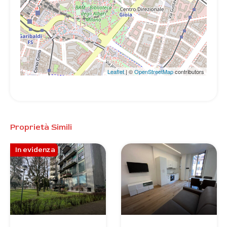
Leaflet
| ©
OpenStreetMap
contributors
Proprietà Simili
In evidenza