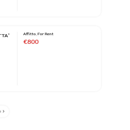
Affitto, For Rent
TTA’
€800
o