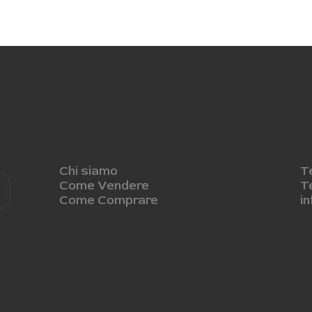
Chi siamo
T
Come Vendere
T
Come Comprare
i