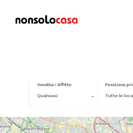
Property Feature
ARIA CONDIZI
Vendita / Affitto
Posizione pri
Qualsiasi
Tutte le loca