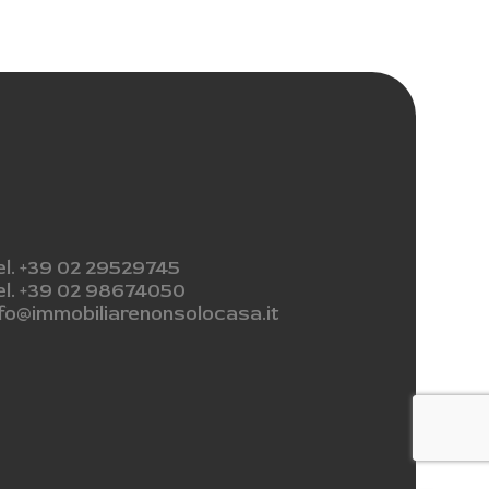
el. +39 02 29529745
el. +39 02 98674050
nfo@immobiliarenonsolocasa.it