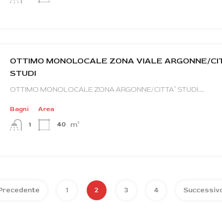
OTTIMO MONOLOCALE ZONA VIALE ARGONNE/CI
STUDI
OTTIMO MONOLOCALE ZONA ARGONNE/CITTA’ STUDI.…
Bagni
Area
m²
40
1
Precedente
1
2
3
4
Successiv