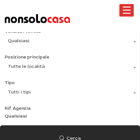
Vendita / Affitto
Property Feature
ARIA CONDIZIONATA
Qualsiasi
Posizione principale
Tutte le località
Tipo
Tutti i tipi
Rif. Agenzia
Cerca