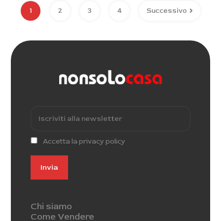
1
2
3
4
Successivo
Accetta la privacy policy
Chi siamo
Come Vendere