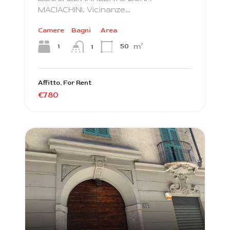
MACIACHINI. Vicinanze…
Camere
Bagni
Area
m²
1
50
1
Affitto, For Rent
€780