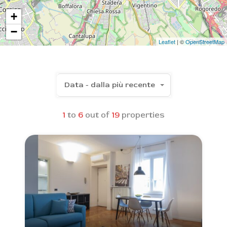
+
−
Leaflet
| ©
OpenStreetMap
Data - dalla più recente
1
to
6
out of
19
properties