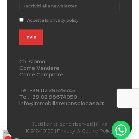
Accetta la privacy policy
Chi siamo
Come Vendere
Come Comprare
Tel. +39 02 29529745
Tel. +39 02 98674050
info@immobiliarenonsolocasa.it
Tutti i diritti sono riservati | P.iva
10912410155 |
Privacy & Cookie Policy