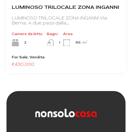
LUMINOSO TRILOCALE ZONA INGANNI
LUMINOSO TRILOCALE ZONA INGANNI Via
Berna. A due passi dalla…
Camere da letto
Bagni
Area
2
86
m²
1
For Sale, Vendita
€430.000