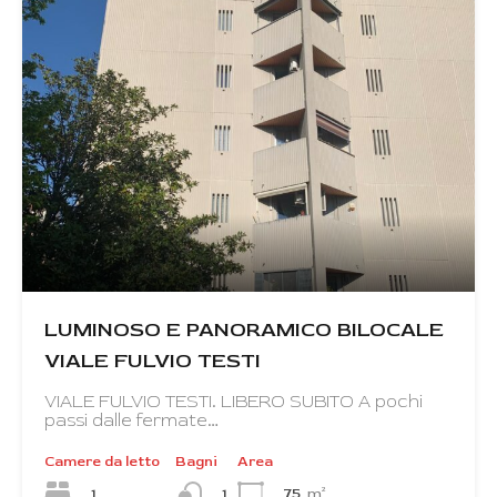
LUMINOSO E PANORAMICO BILOCALE
VIALE FULVIO TESTI
VIALE FULVIO TESTI. LIBERO SUBITO A pochi
passi dalle fermate…
Camere da letto
Bagni
Area
1
75
m²
1