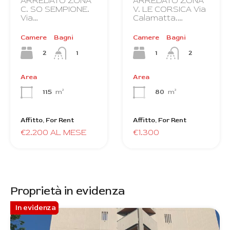
ARREDATO ZONA
ARREDATO ZONA
C. SO SEMPIONE.
V. LE CORSICA Via
Via…
Calamatta.…
Camere
Bagni
Camere
Bagni
2
1
1
2
Area
Area
115
m²
80
m²
Affitto, For Rent
Affitto, For Rent
€2.200 AL MESE
€1.300
Proprietà in evidenza
In evidenza