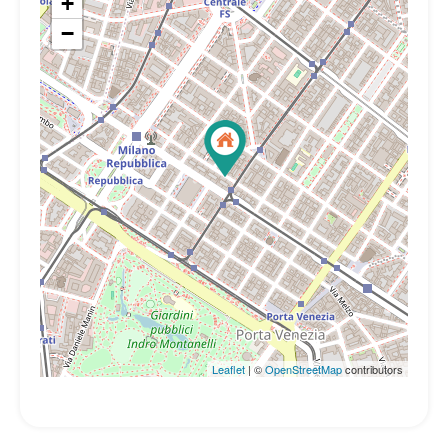
+
−
Leaflet
| ©
OpenStreetMap
contributors