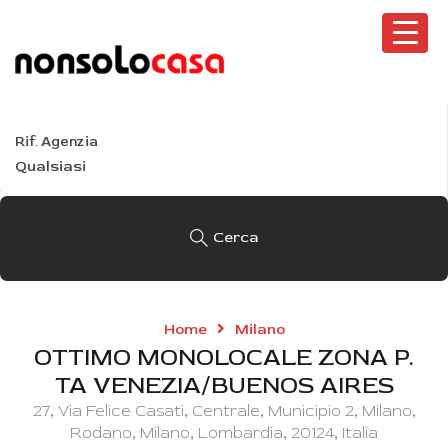
Tutte le località
Tipo
Tutti i tipi
Rif. Agenzia
Cerca
Home
Milano
OTTIMO MONOLOCALE ZONA P.
TA VENEZIA/BUENOS AIRES
27, Via Felice Casati, Centrale, Municipio 2, Milano,
Rodano, Milano, Lombardia, 20124, Italia