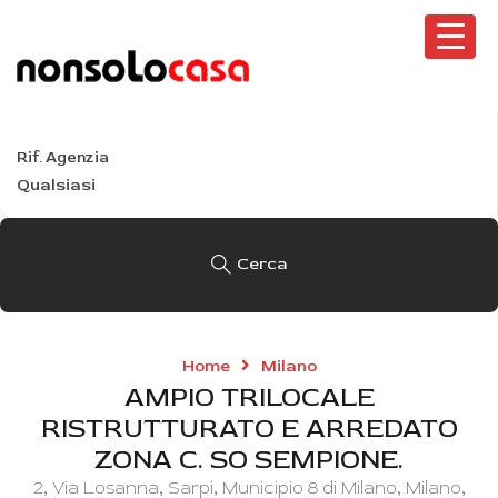
Tutte le località
Tipo
Tutti i tipi
Rif. Agenzia
Cerca
Home
Milano
AMPIO TRILOCALE
RISTRUTTURATO E ARREDATO
ZONA C. SO SEMPIONE.
2, Via Losanna, Sarpi, Municipio 8 di Milano, Milano,