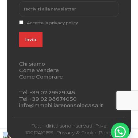
Accetta la privacy policy
Chi siamo
Come Vendere
Come Comprare
Tel. +39 02 29529745
Tel. +39 02 98674050
info@immobiliarenonsolocasa.it
Tutti i diritti sono riservati | P.iva
10912410155 |
Privacy & Cookie Policy