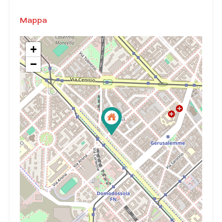
Mappa
+
−