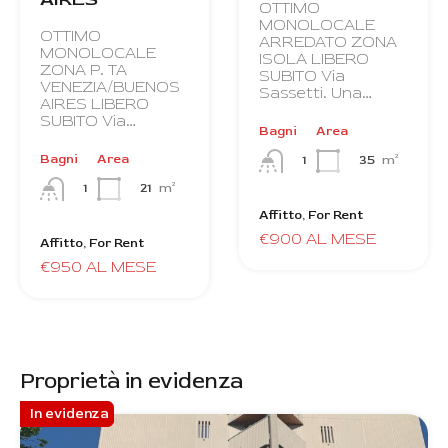
OTTIMO
MONOLOCALE
OTTIMO
ARREDATO ZONA
MONOLOCALE
ISOLA LIBERO
ZONA P. TA
SUBITO Via
VENEZIA/BUENOS
Sassetti. Una…
AIRES LIBERO
SUBITO Via…
Bagni
Area
Bagni
Area
35
m²
1
21
m²
1
Affitto, For Rent
€900 AL MESE
Affitto, For Rent
€950 AL MESE
Proprietà in evidenza
In evidenza