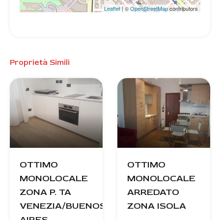
Leaflet
| ©
OpenStreetMap
contributors
Proprietà Simili
OTTIMO
OTTIMO
MONOLOCALE
MONOLOCALE
ZONA P. TA
ARREDATO
VENEZIA/BUENOS
ZONA ISOLA
AIRES