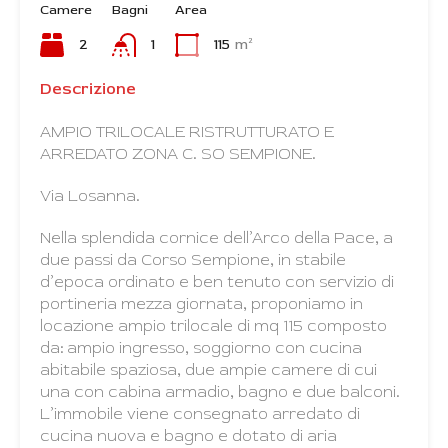
Camere
Bagni
Area
2
1
115
m²
Descrizione
AMPIO TRILOCALE RISTRUTTURATO E
ARREDATO ZONA C. SO SEMPIONE.
Via Losanna.
Nella splendida cornice dell’Arco della Pace, a
due passi da Corso Sempione, in stabile
d’epoca ordinato e ben tenuto con servizio di
portineria mezza giornata, proponiamo in
locazione ampio trilocale di mq 115 composto
da: ampio ingresso, soggiorno con cucina
abitabile spaziosa, due ampie camere di cui
una con cabina armadio, bagno e due balconi.
L’immobile viene consegnato arredato di
cucina nuova e bagno e dotato di aria