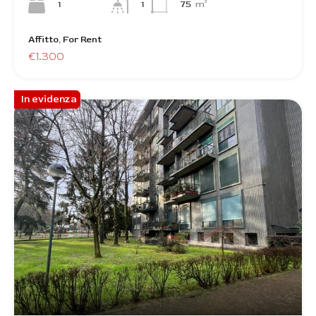
1
75
m²
1
Affitto, For Rent
€1.300
In evidenza