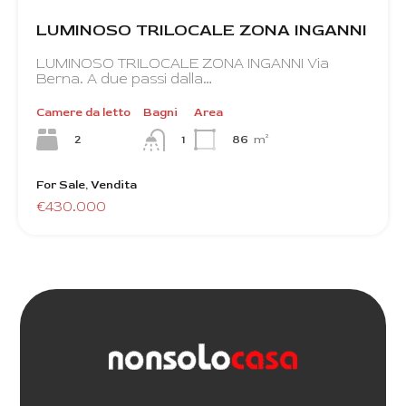
LUMINOSO TRILOCALE ZONA INGANNI
LUMINOSO TRILOCALE ZONA INGANNI Via
Berna. A due passi dalla…
Camere da letto
Bagni
Area
2
86
m²
1
For Sale, Vendita
€430.000