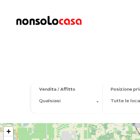
Property Feature
SOLAIO
Vendita / Affitto
Posizione pri
Qualsiasi
Tutte le loca
+