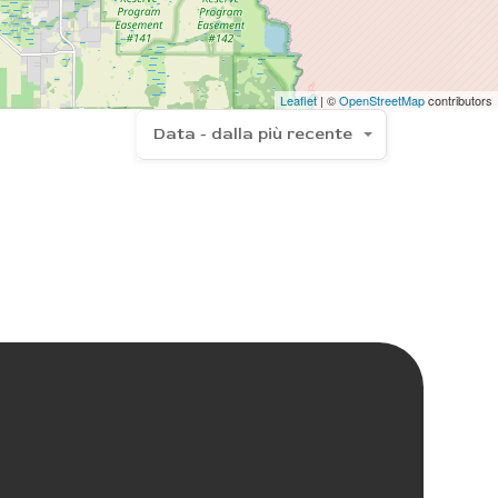
Leaflet
| ©
OpenStreetMap
contributors
Data - dalla più recente